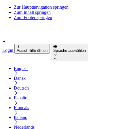
Zur Hauptnavigation springen
Zum Inhalt springen
Zum Footer springen
Wie barrierefrei ist deine Website wirklich?
Login
Assist Hilfe öffnen
Sprache auswählen
English
Dansk
Deutsch
Español
Français
Italiano
Nederlands