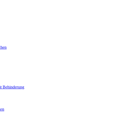
chen
mit Behinderung
ten