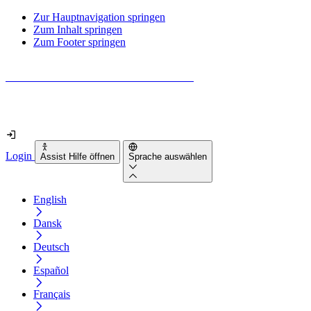
Zur Hauptnavigation springen
Zum Inhalt springen
Zum Footer springen
Wie barrierefrei ist deine Website wirklich?
Finde es in nur 2 Minuten heraus
Login
Assist Hilfe öffnen
Sprache auswählen
English
Dansk
Deutsch
Español
Français