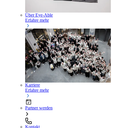
Über Eye-Able
Erfahre mehr
Karriere
Erfahre mehr
Partner werden
Kontakt