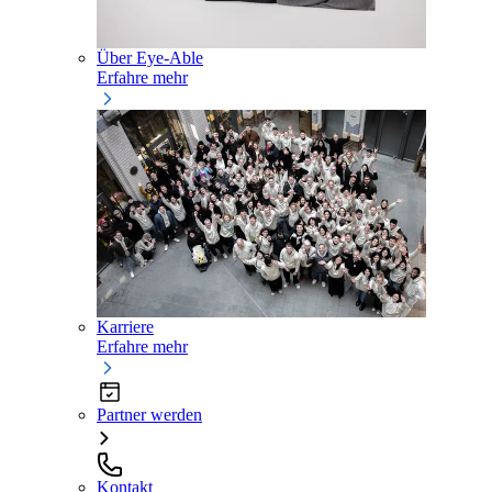
Über Eye-Able
Erfahre mehr
Karriere
Erfahre mehr
Partner werden
Kontakt