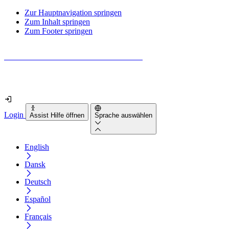
Zur Hauptnavigation springen
Zum Inhalt springen
Zum Footer springen
Wie barrierefrei ist deine Website wirklich?
Finde es in nur 2 Minuten heraus
Login
Assist Hilfe öffnen
Sprache auswählen
English
Dansk
Deutsch
Español
Français