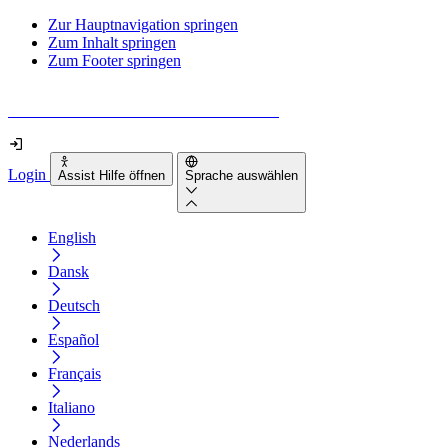
Zur Hauptnavigation springen
Zum Inhalt springen
Zum Footer springen
Wie barrierefrei ist deine Website wirklich?
Login
Assist Hilfe öffnen
Sprache auswählen
English
Dansk
Deutsch
Español
Français
Italiano
Nederlands