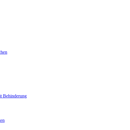
chen
mit Behinderung
ten