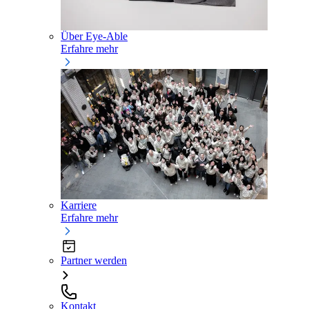
Über Eye-Able
Erfahre mehr
Karriere
Erfahre mehr
Partner werden
Kontakt