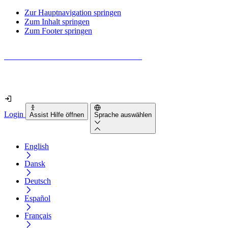
Zur Hauptnavigation springen
Zum Inhalt springen
Zum Footer springen
Wie barrierefrei ist deine Website wirklich?
Finde es in nur 2 Minuten heraus
Login
Assist Hilfe öffnen
Sprache auswählen
English
Dansk
Deutsch
Español
Français