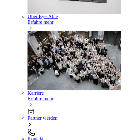
Über Eye-Able
Erfahre mehr
Karriere
Erfahre mehr
Partner werden
Kontakt