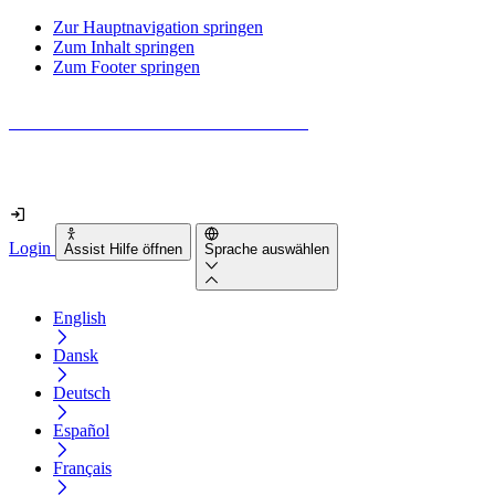
Zur Hauptnavigation springen
Zum Inhalt springen
Zum Footer springen
Wie barrierefrei ist deine Website wirklich?
Finde es in nur 2 Minuten heraus
Login
Assist Hilfe öffnen
Sprache auswählen
English
Dansk
Deutsch
Español
Français