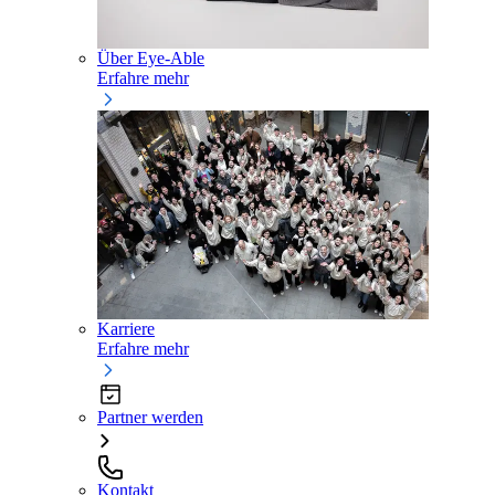
Über Eye-Able
Erfahre mehr
Karriere
Erfahre mehr
Partner werden
Kontakt