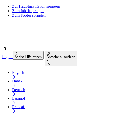
Zur Hauptnavigation springen
Zum Inhalt springen
Zum Footer springen
Wie barrierefrei ist deine Website wirklich?
Finde es in nur 2 Minuten heraus
Login
Assist Hilfe öffnen
Sprache auswählen
English
Dansk
Deutsch
Español
Français