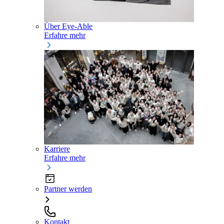
Über Eye-Able
Erfahre mehr
Karriere
Erfahre mehr
Partner werden
Kontakt