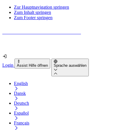
Zur Hauptnavigation springen
Zum Inhalt springen
Zum Footer springen
Wie barrierefrei ist deine Website wirklich?
Finde es in nur 2 Minuten heraus
Login
Assist Hilfe öffnen
Sprache auswählen
English
Dansk
Deutsch
Español
Français