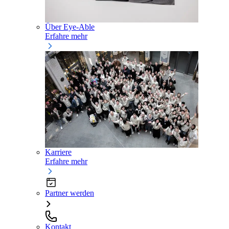
Über Eye-Able
Erfahre mehr
Karriere
Erfahre mehr
Partner werden
Kontakt