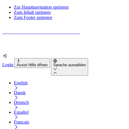
Zur Hauptnavigation springen
Zum Inhalt springen
Zum Footer springen
Wie barrierefrei ist deine Website wirklich?
Finde es in nur 2 Minuten heraus
Login
Assist Hilfe öffnen
Sprache auswählen
English
Dansk
Deutsch
Español
Français