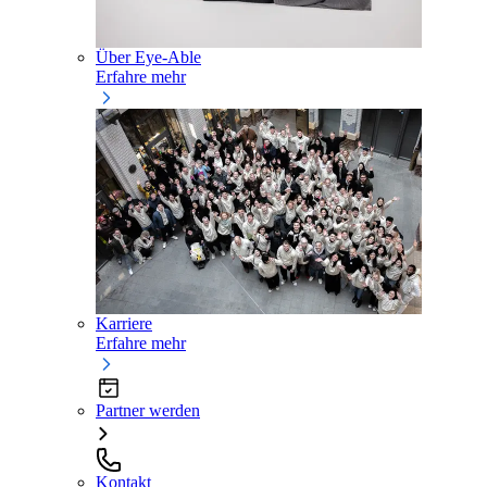
Über Eye-Able
Erfahre mehr
Karriere
Erfahre mehr
Partner werden
Kontakt