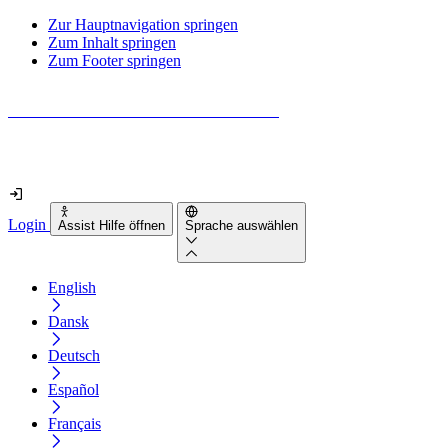
Zur Hauptnavigation springen
Zum Inhalt springen
Zum Footer springen
Wie barrierefrei ist deine Website wirklich?
Finde es in nur 2 Minuten heraus
Login
Assist Hilfe öffnen
Sprache auswählen
English
Dansk
Deutsch
Español
Français