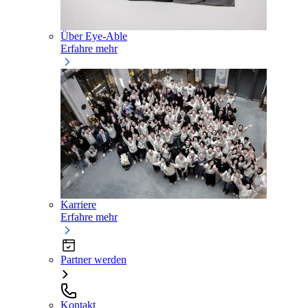
Über Eye-Able
Erfahre mehr
Karriere
Erfahre mehr
Partner werden
Kontakt