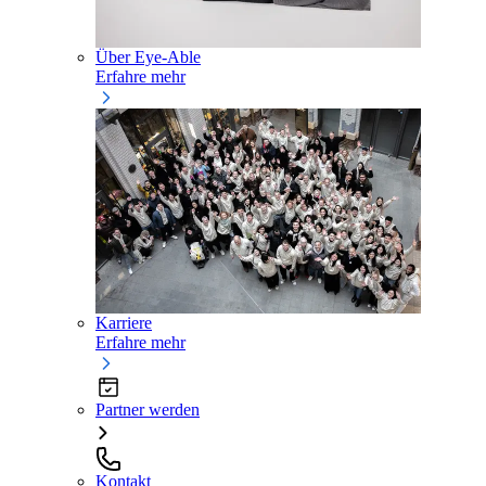
Über Eye-Able
Erfahre mehr
Karriere
Erfahre mehr
Partner werden
Kontakt