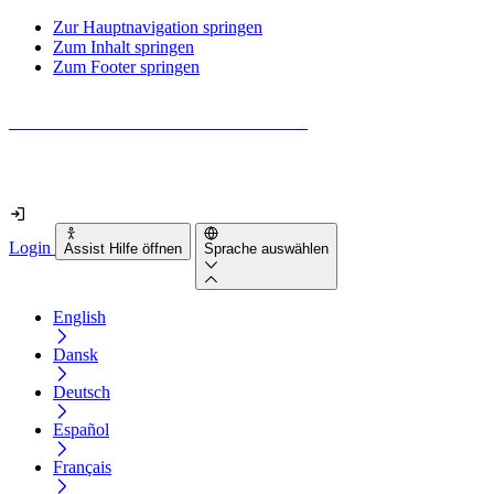
Zur Hauptnavigation springen
Zum Inhalt springen
Zum Footer springen
Wie barrierefrei ist deine Website wirklich?
Finde es in nur 2 Minuten heraus
Login
Assist Hilfe öffnen
Sprache auswählen
English
Dansk
Deutsch
Español
Français