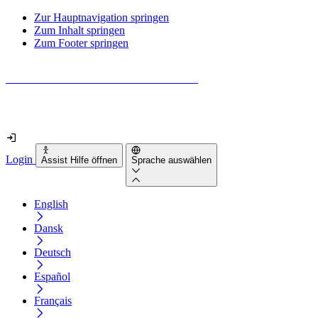
Zur Hauptnavigation springen
Zum Inhalt springen
Zum Footer springen
Wie barrierefrei ist deine Website wirklich?
Finde es in nur 2 Minuten heraus
Login
Assist Hilfe öffnen
Sprache auswählen
English
Dansk
Deutsch
Español
Français