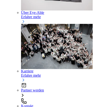
Über Eye-Able
Erfahre mehr
Karriere
Erfahre mehr
Partner werden
Kontakt