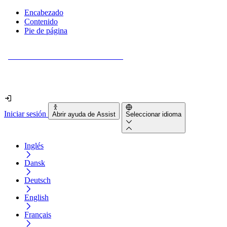
Encabezado
Contenido
Pie de página
¿Tu sitio web es realmente accesible?
Descúbrelo en menos de 2 minutos.
Iniciar sesión
Abrir ayuda de Assist
Seleccionar idioma
Inglés
Dansk
Deutsch
English
Français