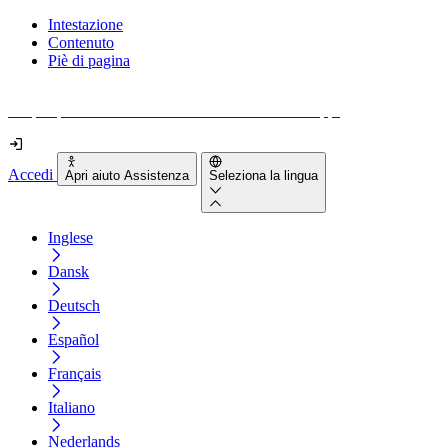
Intestazione
Contenuto
Piè di pagina
Scopri quanto sono accessibili il tuo sito e le tue app.
Accedi
Apri aiuto Assistenza
Seleziona la lingua
Inglese
Dansk
Deutsch
Español
Français
Italiano
Nederlands