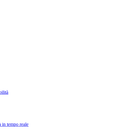
ilità
à in tempo reale