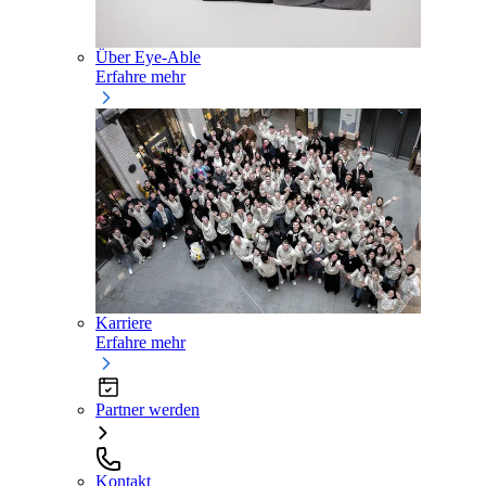
Über Eye-Able
Erfahre mehr
Karriere
Erfahre mehr
Partner werden
Kontakt