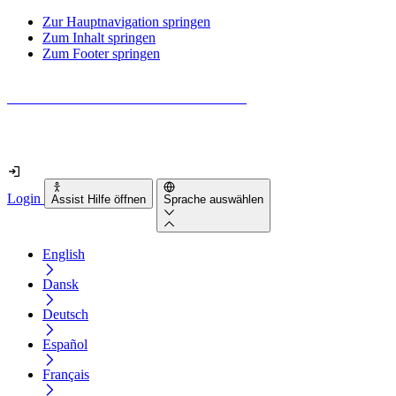
Zur Hauptnavigation springen
Zum Inhalt springen
Zum Footer springen
Wie barrierefrei ist deine Website wirklich?
Finde es in nur 2 Minuten heraus
Login
Assist Hilfe öffnen
Sprache auswählen
English
Dansk
Deutsch
Español
Français