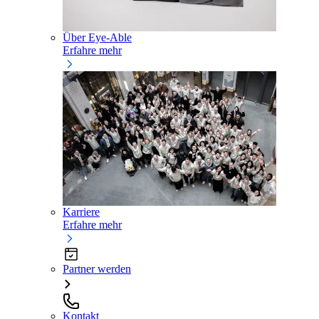
Über Eye-Able
Erfahre mehr
Karriere
Erfahre mehr
Partner werden
Kontakt