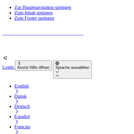
Zur Hauptnavigation springen
Zum Inhalt springen
Zum Footer springen
Wie barrierefrei ist deine Website wirklich?
Finde es in nur 2 Minuten heraus
Login
Assist Hilfe öffnen
Sprache auswählen
English
Dansk
Deutsch
Español
Français