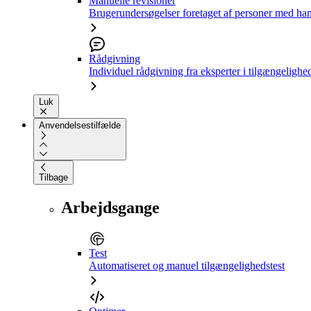
Manuelle revisioner
Brugerundersøgelser foretaget af personer med ha
Rådgivning
Individuel rådgivning fra eksperter i tilgængelighe
Luk
Anvendelsestilfælde
Tilbage
Arbejdsgange
Test
Automatiseret og manuel tilgængelighedstest