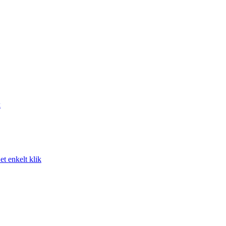
k
t enkelt klik