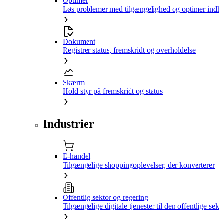
Optimer
Løs problemer med tilgængelighed og optimer ind
Dokument
Registrer status, fremskridt og overholdelse
Skærm
Hold styr på fremskridt og status
Industrier
E-handel
Tilgængelige shoppingoplevelser, der konverterer
Offentlig sektor og regering
Tilgængelige digitale tjenester til den offentlige sek