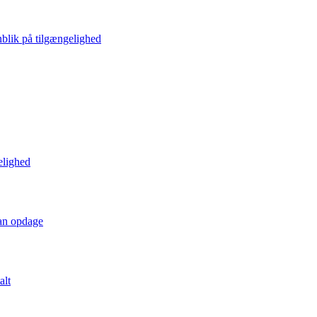
blik på tilgængelighed
elighed
kan opdage
alt