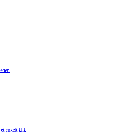
heden
t enkelt klik