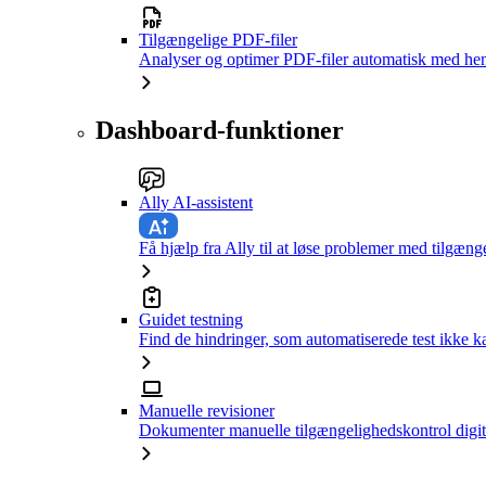
Tilgængelige PDF-filer
Analyser og optimer PDF-filer automatisk med hen
Dashboard-funktioner
Ally AI-assistent
Få hjælp fra Ally til at løse problemer med tilgæng
Guidet testning
Find de hindringer, som automatiserede test ikke 
Manuelle revisioner
Dokumenter manuelle tilgængelighedskontrol digit