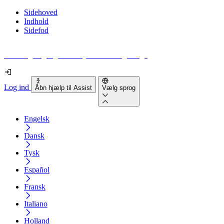
Sidehoved
Indhold
Sidefod
Hvor tilgængelig er din hjemmeside egentlig?
Log ind
Åbn hjælp til Assist
Vælg sprog
Engelsk
Dansk
Tysk
Español
Fransk
Italiano
Holland