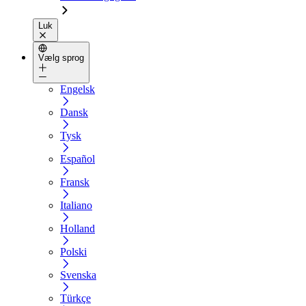
Luk
Vælg sprog
Engelsk
Dansk
Tysk
Español
Fransk
Italiano
Holland
Polski
Svenska
Türkçe