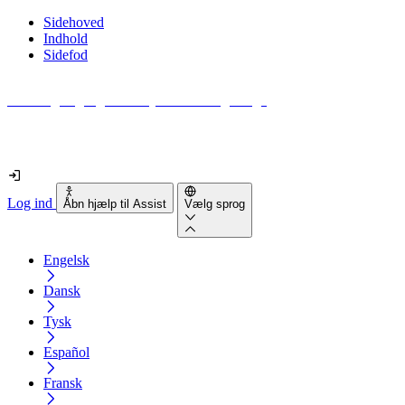
Sidehoved
Indhold
Sidefod
Hvor tilgængelig er din hjemmeside egentlig?
Find ud af det på mindre end 2 minutter
Log ind
Åbn hjælp til Assist
Vælg sprog
Engelsk
Dansk
Tysk
Español
Fransk