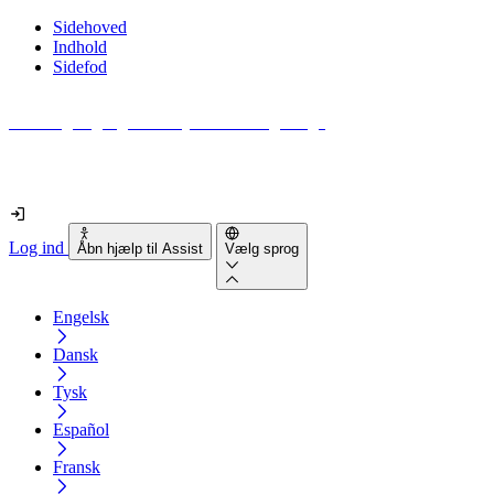
Sidehoved
Indhold
Sidefod
Hvor tilgængelig er din hjemmeside egentlig?
Find ud af det på mindre end 2 minutter
Log ind
Åbn hjælp til Assist
Vælg sprog
Engelsk
Dansk
Tysk
Español
Fransk