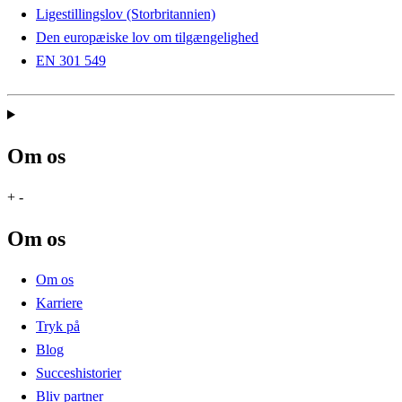
Ligestillingslov (Storbritannien)
Den europæiske lov om tilgængelighed
EN 301 549
Om os
+
-
Om os
Om os
Karriere
Tryk på
Blog
Succeshistorier
Bliv partner