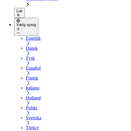
Luk
Vælg sprog
Engelsk
Dansk
Tysk
Español
Fransk
Italiano
Holland
Polski
Svenska
Türkçe