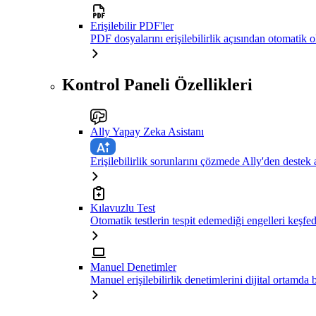
Erişilebilir PDF'ler
PDF dosyalarını erişilebilirlik açısından otomatik 
Kontrol Paneli Özellikleri
Ally Yapay Zeka Asistanı
Erişilebilirlik sorunlarını çözmede Ally'den destek 
Kılavuzlu Test
Otomatik testlerin tespit edemediği engelleri keşfe
Manuel Denetimler
Manuel erişilebilirlik denetimlerini dijital ortamda