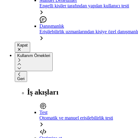
Manuel Denetimler
Engelli kişiler tarafından yapılan kullanıcı testi
Danışmanlık
Erişilebilirlik uzmanlarından kişiye özel danışmanl
Kapat
Kullanım Örnekleri
Geri
İş akışları
Test
Otomatik ve manuel erişilebilirlik testi