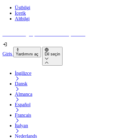
Üstbilgi
İçerik
Altbilgi
Web siteniz gerçekten ne kadar erişilebilir?
Giriş
Yardımını aç
Dil seçin
İngilizce
Dansk
Almanca
Español
Français
İtalyan
Nederlands