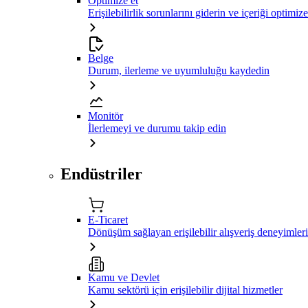
Optimize et
Erişilebilirlik sorunlarını giderin ve içeriği optimiz
Belge
Durum, ilerleme ve uyumluluğu kaydedin
Monitör
İlerlemeyi ve durumu takip edin
Endüstriler
E-Ticaret
Dönüşüm sağlayan erişilebilir alışveriş deneyimleri
Kamu ve Devlet
Kamu sektörü için erişilebilir dijital hizmetler