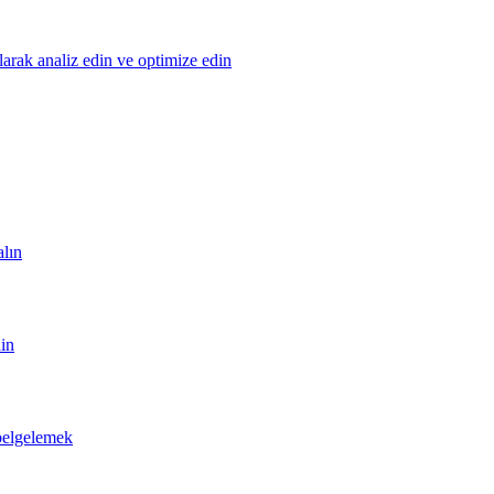
olarak analiz edin ve optimize edin
alın
din
 belgelemek