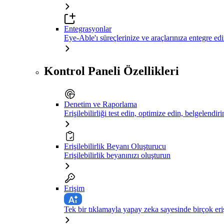
Entegrasyonlar
Eye-Able'ı süreçlerinize ve araçlarınıza entegre ed
Kontrol Paneli Özellikleri
Denetim ve Raporlama
Erişilebilirliği test edin, optimize edin, belgelendiri
Erişilebilirlik Beyanı Oluşturucu
Erişilebilirlik beyanınızı oluşturun
Erişim
Tek bir tıklamayla yapay zeka sayesinde birçok eriş