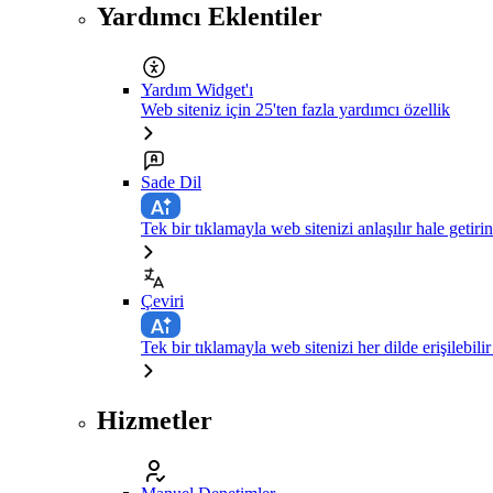
Yardımcı Eklentiler
Yardım Widget'ı
Web siteniz için 25'ten fazla yardımcı özellik
Sade Dil
Tek bir tıklamayla web sitenizi anlaşılır hale getirin
Çeviri
Tek bir tıklamayla web sitenizi her dilde erişilebilir
Hizmetler