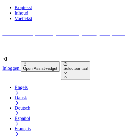
Koptekst
Inhoud
Voettekst
Geen idee waar je moet beginnen met digitale toegankelijkheid?
Download vandaag nog gratis onze
EAA-checklist
!
Inloggen
Open Assist-widget
Selecteer taal
Engels
Dansk
Deutsch
Español
Français