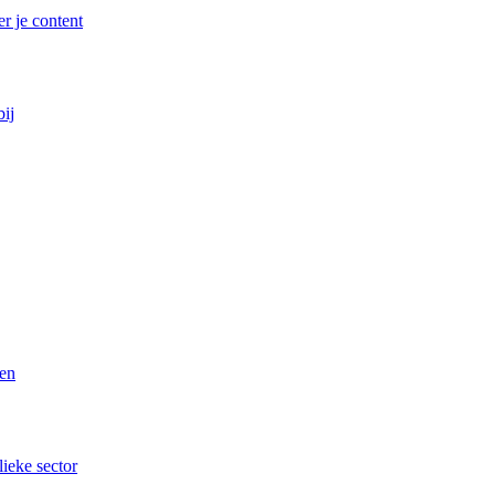
r je content
bij
ren
lieke sector