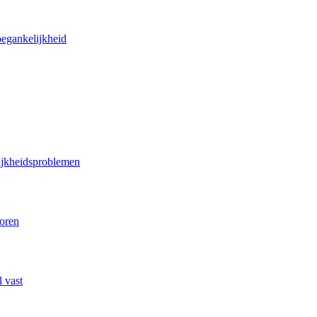
oegankelijkheid
lijkheidsproblemen
poren
 vast