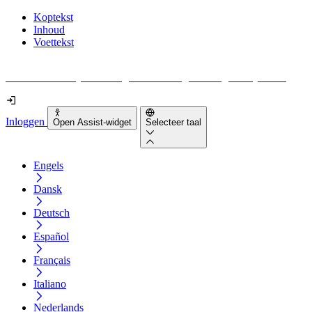
Koptekst
Inhoud
Voettekst
Geen idee waar je moet beginnen met digitale toegankelijkheid?
Inloggen
Open Assist-widget
Selecteer taal
Engels
Dansk
Deutsch
Español
Français
Italiano
Nederlands