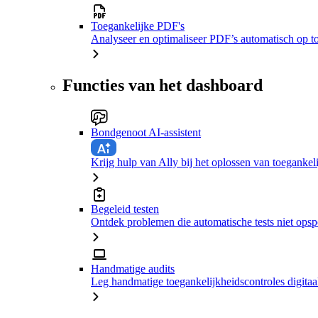
Toegankelijke PDF's
Analyseer en optimaliseer PDF’s automatisch op t
Functies van het dashboard
Bondgenoot AI-assistent
Krijg hulp van Ally bij het oplossen van toeganke
Begeleid testen
Ontdek problemen die automatische tests niet ops
Handmatige audits
Leg handmatige toegankelijkheidscontroles digitaal