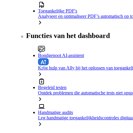
Toegankelijke PDF's
Analyseer en optimaliseer PDF’s automatisch op t
Functies van het dashboard
Bondgenoot AI-assistent
Krijg hulp van Ally bij het oplossen van toeganke
Begeleid testen
Ontdek problemen die automatische tests niet ops
Handmatige audits
Leg handmatige toegankelijkheidscontroles digitaal