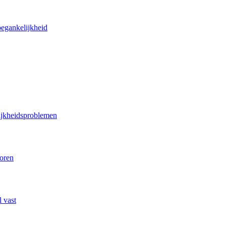
oegankelijkheid
lijkheidsproblemen
poren
 vast