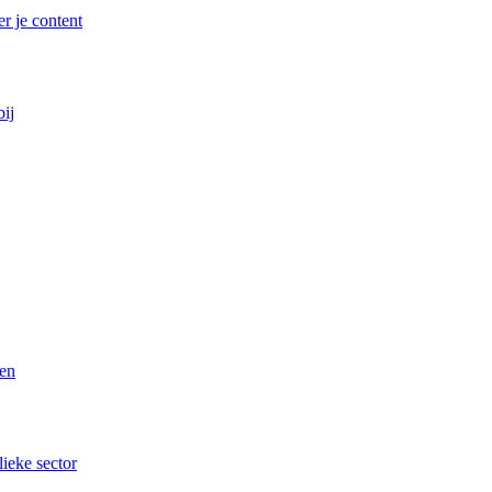
r je content
bij
ren
lieke sector