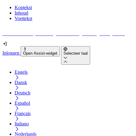
Koptekst
Inhoud
Voettekst
Geen idee waar je moet beginnen met digitale toegankelijkheid?
Inloggen
Open Assist-widget
Selecteer taal
Engels
Dansk
Deutsch
Español
Français
Italiano
Nederlands