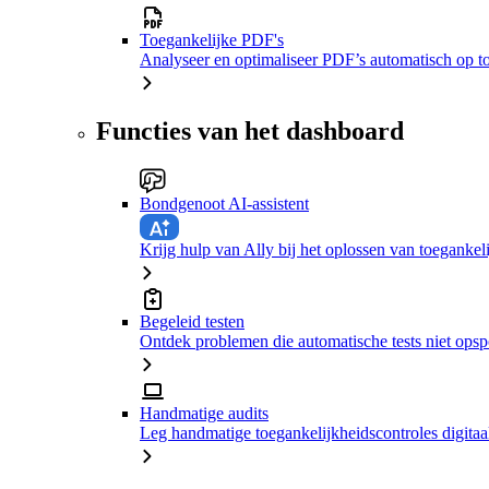
Toegankelijke PDF's
Analyseer en optimaliseer PDF’s automatisch op t
Functies van het dashboard
Bondgenoot AI-assistent
Krijg hulp van Ally bij het oplossen van toeganke
Begeleid testen
Ontdek problemen die automatische tests niet ops
Handmatige audits
Leg handmatige toegankelijkheidscontroles digitaal