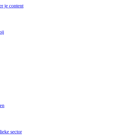
r je content
bij
ren
lieke sector