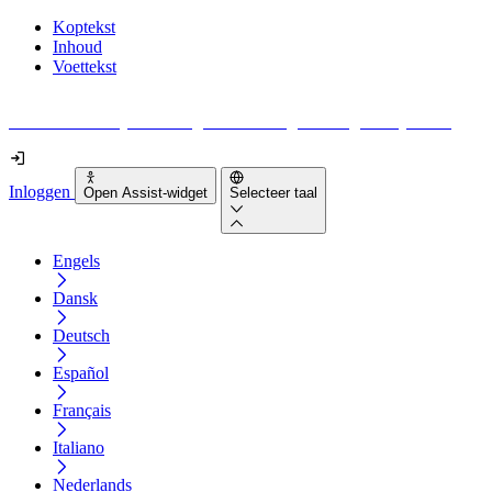
Koptekst
Inhoud
Voettekst
Geen idee waar je moet beginnen met digitale toegankelijkheid?
Inloggen
Open Assist-widget
Selecteer taal
Engels
Dansk
Deutsch
Español
Français
Italiano
Nederlands