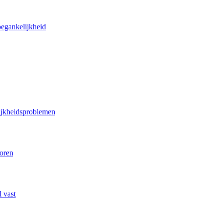
oegankelijkheid
lijkheidsproblemen
poren
 vast