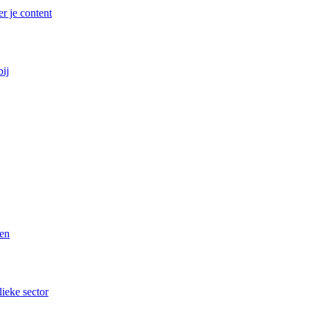
r je content
bij
ren
lieke sector