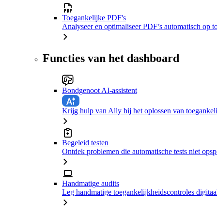
Toegankelijke PDF's
Analyseer en optimaliseer PDF’s automatisch op t
Functies van het dashboard
Bondgenoot AI-assistent
Krijg hulp van Ally bij het oplossen van toeganke
Begeleid testen
Ontdek problemen die automatische tests niet ops
Handmatige audits
Leg handmatige toegankelijkheidscontroles digitaal