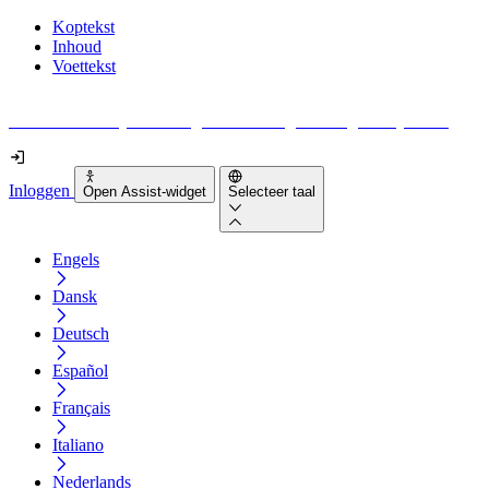
Koptekst
Inhoud
Voettekst
Geen idee waar je moet beginnen met digitale toegankelijkheid?
Inloggen
Open Assist-widget
Selecteer taal
Engels
Dansk
Deutsch
Español
Français
Italiano
Nederlands