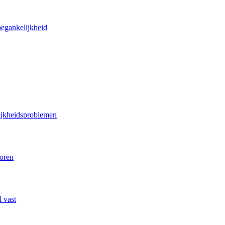
oegankelijkheid
lijkheidsproblemen
poren
 vast