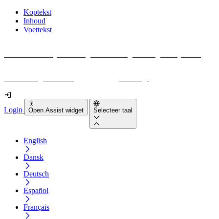
Koptekst
Inhoud
Voettekst
Geen idee waar je moet beginnen met digitale toegankelijkheid?
Download gratis onze
EAA checklist
vandaag!
Login
Open Assist widget
Selecteer taal
English
Dansk
Deutsch
Español
Français