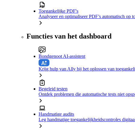
Toegankelijke PDF's
Analyseer en optimaliseer PDF’s automatisch op t
Functies van het dashboard
Bondgenoot AI-assistent
Krijg hulp van Ally bij het oplossen van toeganke
Begeleid testen
Ontdek problemen die automatische tests niet ops
Handmatige audits
Leg handmatige toegankelijkheidscontroles digitaal