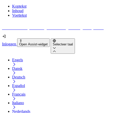
Koptekst
Inhoud
Voettekst
Geen idee waar je moet beginnen met digitale toegankelijkheid?
Inloggen
Open Assist-widget
Selecteer taal
Engels
Dansk
Deutsch
Español
Français
Italiano
Nederlands