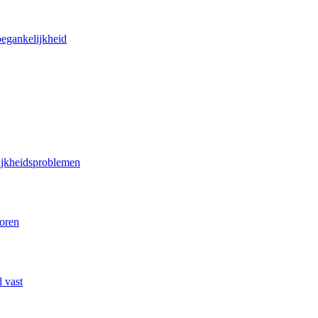
oegankelijkheid
lijkheidsproblemen
poren
 vast