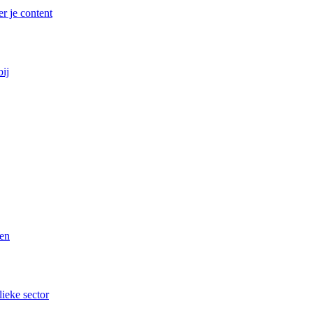
r je content
bij
ren
lieke sector