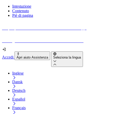
Intestazione
Contenuto
Piè di pagina
Scopri quanto sono accessibili il tuo sito e le tue app.
Prova gratuitamente il tuo sito e il nostro strumento
Accedi
Apri aiuto Assistenza
Seleziona la lingua
Inglese
Dansk
Deutsch
Español
Français