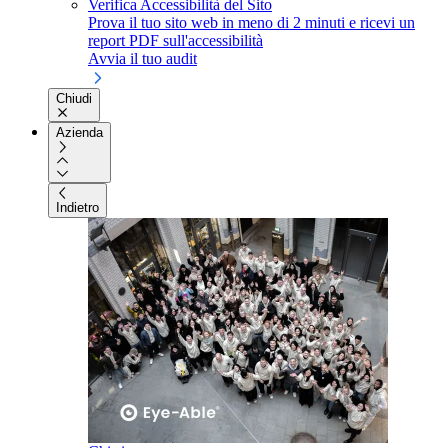
Verifica Accessibilità del Sito
Prova il tuo sito web in meno di 2 minuti e ricevi un
report PDF sull'accessibilità
Avvia il tuo audit
Chiudi
Azienda
Indietro