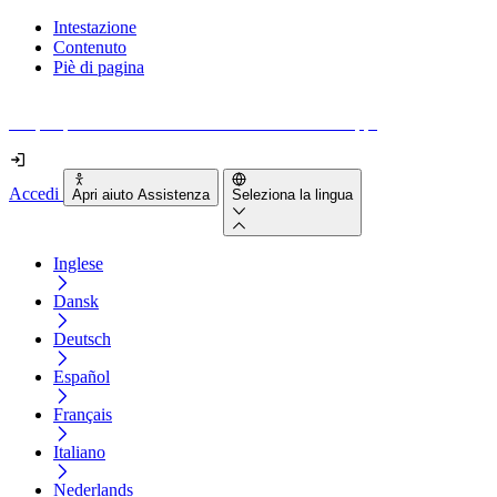
Intestazione
Contenuto
Piè di pagina
Scopri quanto sono accessibili il tuo sito e le tue app.
Accedi
Apri aiuto Assistenza
Seleziona la lingua
Inglese
Dansk
Deutsch
Español
Français
Italiano
Nederlands