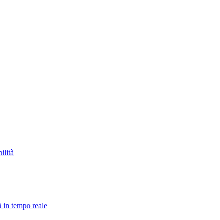
ilità
à in tempo reale