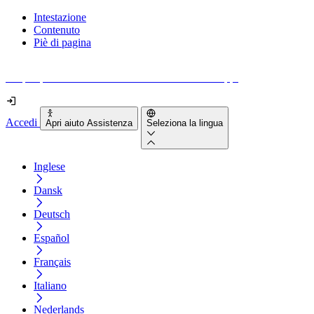
Intestazione
Contenuto
Piè di pagina
Scopri quanto sono accessibili il tuo sito e le tue app.
Accedi
Apri aiuto Assistenza
Seleziona la lingua
Inglese
Dansk
Deutsch
Español
Français
Italiano
Nederlands