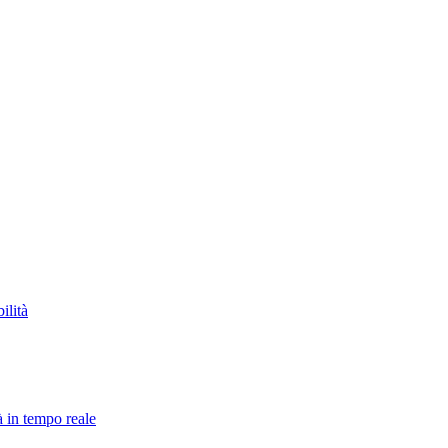
ilità
à in tempo reale