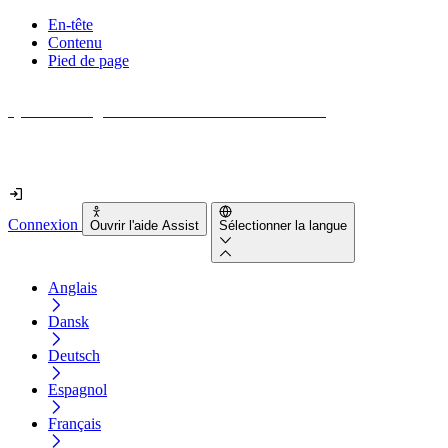
En-tête
Contenu
Pied de page
Quel est le degré d'accessibilité de votre site web ?
Découvrez-le en moins de 2 minutes
Connexion
Ouvrir l'aide Assist
Sélectionner la langue
Anglais
Dansk
Deutsch
Espagnol
Français