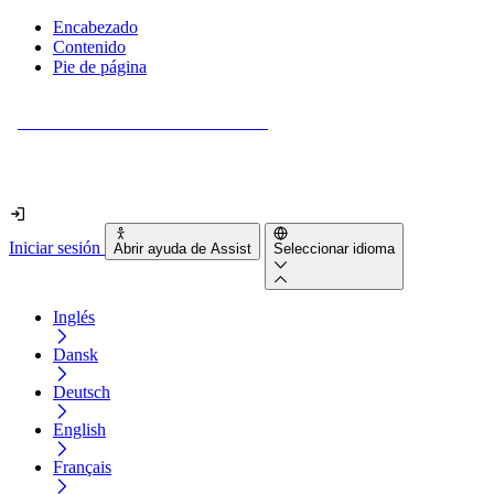
Encabezado
Contenido
Pie de página
¿Tu sitio web es realmente accesible?
Descúbrelo en menos de 2 minutos.
Iniciar sesión
Abrir ayuda de Assist
Seleccionar idioma
Inglés
Dansk
Deutsch
English
Français