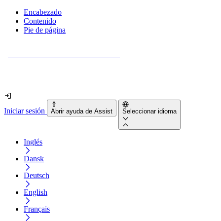
Encabezado
Contenido
Pie de página
¿Tu sitio web es realmente accesible?
Descúbrelo en menos de 2 minutos.
Iniciar sesión
Abrir ayuda de Assist
Seleccionar idioma
Inglés
Dansk
Deutsch
English
Français