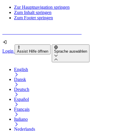
Zur Hauptnavigation springen
Zum Inhalt springen
Zum Footer springen
Wie barrierefrei ist deine Website wirklich?
Login
Assist Hilfe öffnen
Sprache auswählen
English
Dansk
Deutsch
Español
Français
Italiano
Nederlands