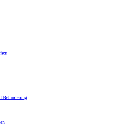
chen
mit Behinderung
ten