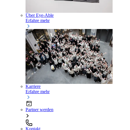
Über Eye-Able
Erfahre mehr
Karriere
Erfahre mehr
Partner werden
Kontakt