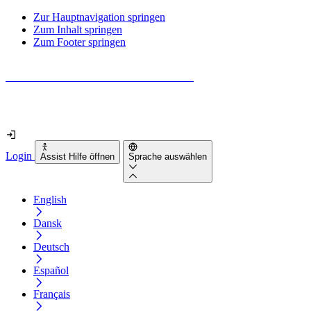
Zur Hauptnavigation springen
Zum Inhalt springen
Zum Footer springen
Wie barrierefrei ist deine Website wirklich?
Finde es in nur 2 Minuten heraus
Login
Assist Hilfe öffnen
Sprache auswählen
English
Dansk
Deutsch
Español
Français