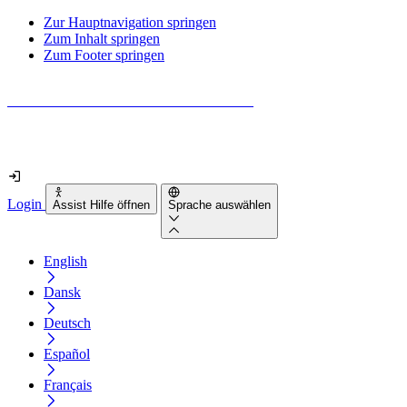
Zur Hauptnavigation springen
Zum Inhalt springen
Zum Footer springen
Wie barrierefrei ist deine Website wirklich?
Finde es in nur 2 Minuten heraus
Login
Assist Hilfe öffnen
Sprache auswählen
English
Dansk
Deutsch
Español
Français