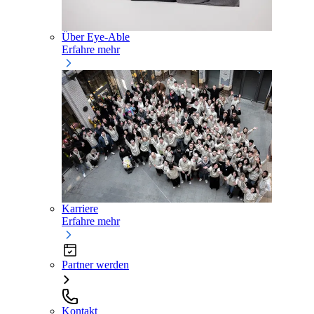
Über Eye-Able
Erfahre mehr
Karriere
Erfahre mehr
Partner werden
Kontakt