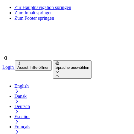
Zur Hauptnavigation springen
Zum Inhalt springen
Zum Footer springen
Wie barrierefrei ist deine Website wirklich?
Finde es in nur 2 Minuten heraus
Login
Assist Hilfe öffnen
Sprache auswählen
English
Dansk
Deutsch
Español
Français