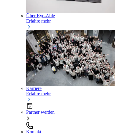
Über Eye-Able
Erfahre mehr
Karriere
Erfahre mehr
Partner werden
Kontakt