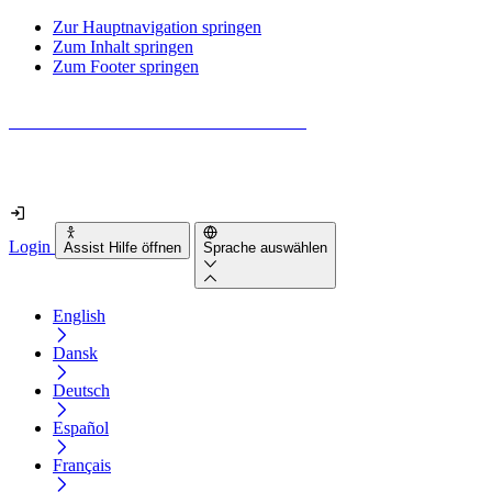
Zur Hauptnavigation springen
Zum Inhalt springen
Zum Footer springen
Wie barrierefrei ist deine Website wirklich?
Finde es in nur 2 Minuten heraus
Login
Assist Hilfe öffnen
Sprache auswählen
English
Dansk
Deutsch
Español
Français