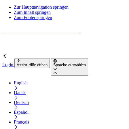
Zur Hauptnavigation springen
Zum Inhalt springen
Zum Footer springen
Wie barrierefrei ist deine Website wirklich?
Finde es in nur 2 Minuten heraus
Login
Assist Hilfe öffnen
Sprache auswählen
English
Dansk
Deutsch
Español
Français