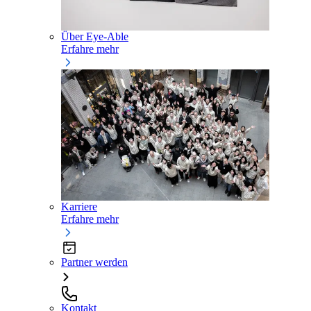
Über Eye-Able
Erfahre mehr
Karriere
Erfahre mehr
Partner werden
Kontakt