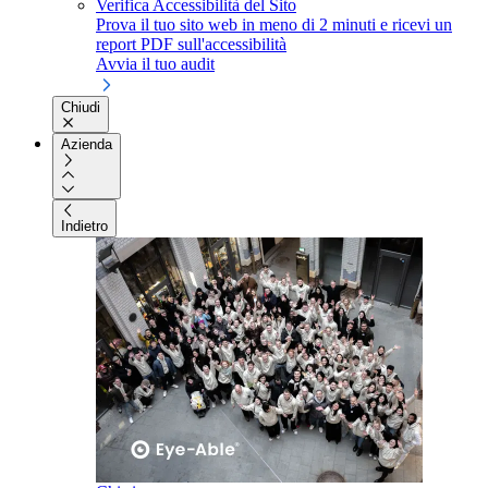
Verifica Accessibilità del Sito
Prova il tuo sito web in meno di 2 minuti e ricevi un
report PDF sull'accessibilità
Avvia il tuo audit
Chiudi
Azienda
Indietro