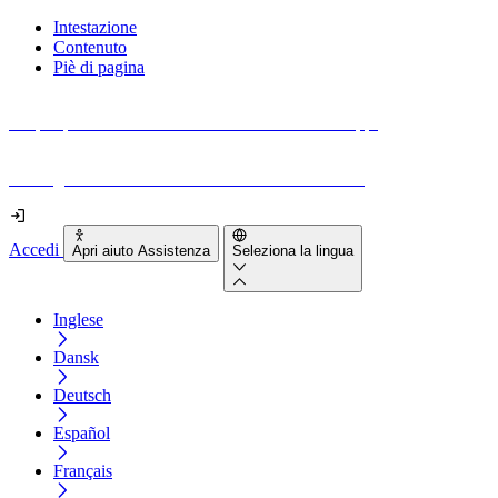
Intestazione
Contenuto
Piè di pagina
Scopri quanto sono accessibili il tuo sito e le tue app.
Prova gratuitamente il tuo sito e il nostro strumento
Accedi
Apri aiuto Assistenza
Seleziona la lingua
Inglese
Dansk
Deutsch
Español
Français