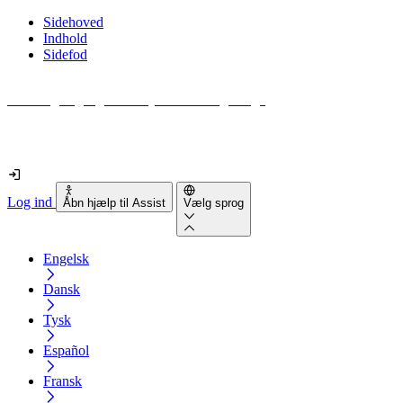
Sidehoved
Indhold
Sidefod
Hvor tilgængelig er din hjemmeside egentlig?
Find ud af det på mindre end 2 minutter
Log ind
Åbn hjælp til Assist
Vælg sprog
Engelsk
Dansk
Tysk
Español
Fransk