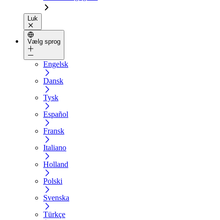
Luk
Vælg sprog
Engelsk
Dansk
Tysk
Español
Fransk
Italiano
Holland
Polski
Svenska
Türkçe