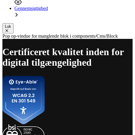
Gennemsigtighed
Luk
Pop op-vindue for manglende blok i components/Cms/Block
Certificeret kvalitet inden for
digital tilgængelighed