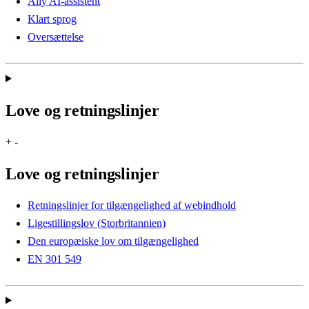
Ally AI-assistent
Klart sprog
Oversættelse
Love og retningslinjer
+
-
Love og retningslinjer
Retningslinjer for tilgængelighed af webindhold
Ligestillingslov (Storbritannien)
Den europæiske lov om tilgængelighed
EN 301 549