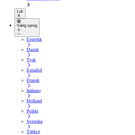
Luk
Vælg sprog
Engelsk
Dansk
Tysk
Español
Fransk
Italiano
Holland
Polski
Svenska
Türkçe