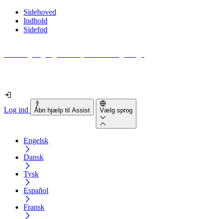
Sidehoved
Indhold
Sidefod
Hvor tilgængelig er din hjemmeside egentlig?
Find ud af det på mindre end 2 minutter
Log ind
Åbn hjælp til Assist
Vælg sprog
Engelsk
Dansk
Tysk
Español
Fransk