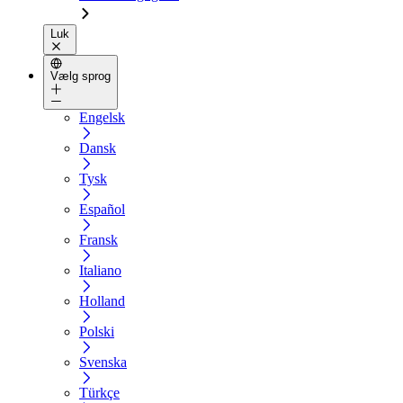
Luk
Vælg sprog
Engelsk
Dansk
Tysk
Español
Fransk
Italiano
Holland
Polski
Svenska
Türkçe