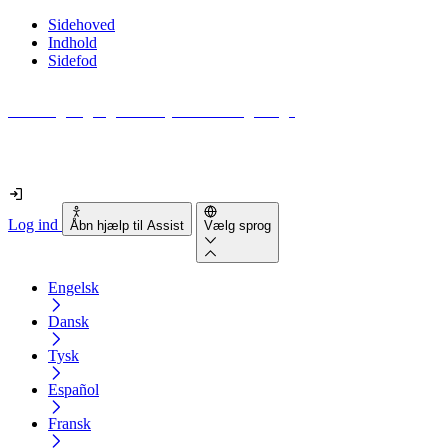
Sidehoved
Indhold
Sidefod
Hvor tilgængelig er din hjemmeside egentlig?
Find ud af det på mindre end 2 minutter
Log ind
Åbn hjælp til Assist
Vælg sprog
Engelsk
Dansk
Tysk
Español
Fransk