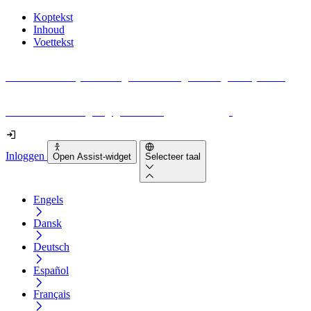
Koptekst
Inhoud
Voettekst
Geen idee waar je moet beginnen met digitale toegankelijkheid?
Download vandaag nog gratis onze
EAA-checklist
!
Inloggen
Open Assist-widget
Selecteer taal
Engels
Dansk
Deutsch
Español
Français