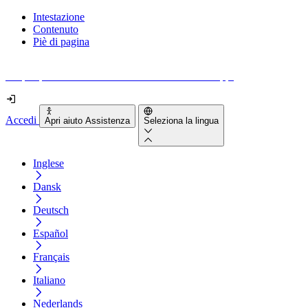
Intestazione
Contenuto
Piè di pagina
Scopri quanto sono accessibili il tuo sito e le tue app.
Accedi
Apri aiuto Assistenza
Seleziona la lingua
Inglese
Dansk
Deutsch
Español
Français
Italiano
Nederlands