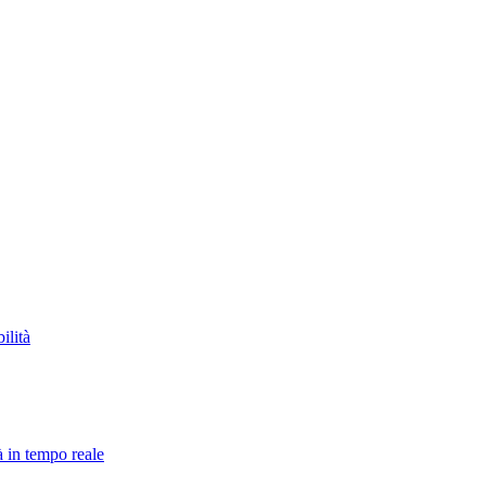
ilità
à in tempo reale