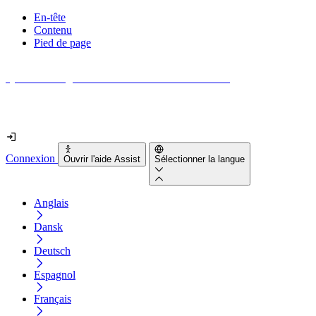
En-tête
Contenu
Pied de page
Quel est le degré d'accessibilité de votre site web ?
Découvrez-le en moins de 2 minutes
Connexion
Ouvrir l'aide Assist
Sélectionner la langue
Anglais
Dansk
Deutsch
Espagnol
Français