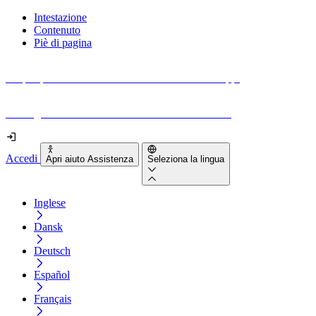
Intestazione
Contenuto
Piè di pagina
Scopri quanto sono accessibili il tuo sito e le tue app.
Prova gratuitamente il tuo sito e il nostro strumento
Accedi
Apri aiuto Assistenza
Seleziona la lingua
Inglese
Dansk
Deutsch
Español
Français