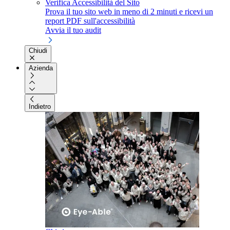
Verifica Accessibilità del Sito
Prova il tuo sito web in meno di 2 minuti e ricevi un
report PDF sull'accessibilità
Avvia il tuo audit
Chiudi
Azienda
Indietro