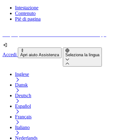
Intestazione
Contenuto
Piè di pagina
Scopri quanto sono accessibili il tuo sito e le tue app.
Accedi
Apri aiuto Assistenza
Seleziona la lingua
Inglese
Dansk
Deutsch
Español
Français
Italiano
Nederlands