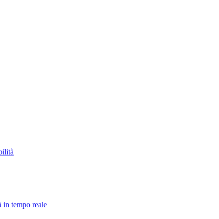
ilità
à in tempo reale