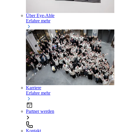
Über Eye-Able
Erfahre mehr
Karriere
Erfahre mehr
Partner werden
Kontakt