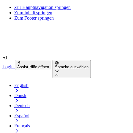
Zur Hauptnavigation springen
Zum Inhalt springen
Zum Footer springen
Wie barrierefrei ist deine Website wirklich?
Finde es in nur 2 Minuten heraus
Login
Assist Hilfe öffnen
Sprache auswählen
English
Dansk
Deutsch
Español
Français